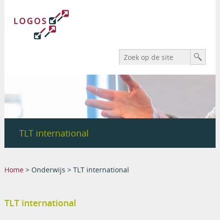
Search form
Zoek
TLT international
You are here
Home
>
Onderwijs
> TLT international
TLT international