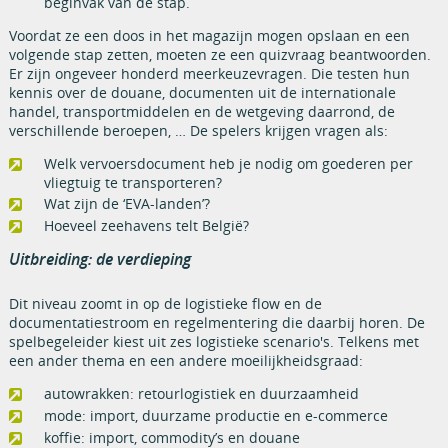
beginvak van de stap.
Voordat ze een doos in het magazijn mogen opslaan en een
volgende stap zetten, moeten ze een quizvraag beantwoorden.
Er zijn ongeveer honderd meerkeuzevragen. Die testen hun
kennis over de douane, documenten uit de internationale
handel, transportmiddelen en de wetgeving daarrond, de
verschillende beroepen, … De spelers krijgen vragen als:
Welk vervoersdocument heb je nodig om goederen per
vliegtuig te transporteren?
Wat zijn de ‘EVA-landen’?
Hoeveel zeehavens telt België?
Uitbreiding: de verdieping
Dit niveau zoomt in op de logistieke flow en de
documentatiestroom en regelmentering die daarbij horen. De
spelbegeleider kiest uit zes logistieke scenario's. Telkens met
een ander thema en een andere moeilijkheidsgraad:
autowrakken: retourlogistiek en duurzaamheid
mode: import, duurzame productie en e-commerce
koffie: import, commodity’s en douane