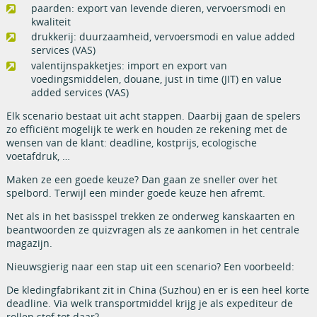
paarden: export van levende dieren, vervoersmodi en
kwaliteit
drukkerij: duurzaamheid, vervoersmodi en value added
services (VAS)
valentijnspakketjes: import en export van
voedingsmiddelen, douane, just in time (JIT) en value
added services (VAS)
Elk scenario bestaat uit acht stappen. Daarbij gaan de spelers
zo efficiënt mogelijk te werk en houden ze rekening met de
wensen van de klant: deadline, kostprijs, ecologische
voetafdruk, …
Maken ze een goede keuze? Dan gaan ze sneller over het
spelbord. Terwijl een minder goede keuze hen afremt.
Net als in het basisspel trekken ze onderweg kanskaarten en
beantwoorden ze quizvragen als ze aankomen in het centrale
magazijn.
Nieuwsgierig naar een stap uit een scenario? Een voorbeeld:
De kledingfabrikant zit in China (Suzhou) en er is een heel korte
deadline. Via welk transportmiddel krijg je als expediteur de
rollen stof tot daar?