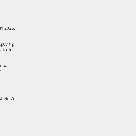
ri 2026,
tgeving
pak die
 naar
r
tiek. Zo