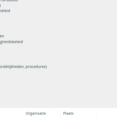
d
beleid
len
igheidsbeleid
ordelijkheden, procedures)
Organisatie
Plaats