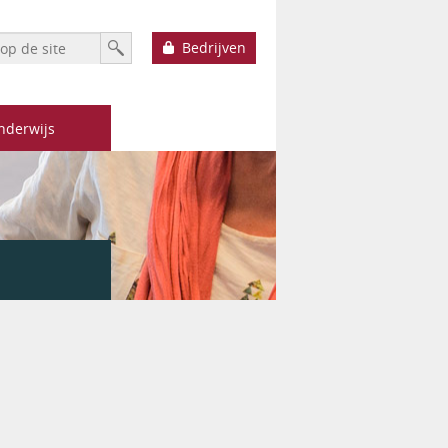
h form
Zoek
Bedrijven
nderwijs