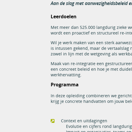
Aan de slag met aanwezigheidsbeleid en
Leerdoelen
Met meer dan 525.000 langdurig zieke we
wordt een proactief en structureel re-int
Wil je werk maken van een sterk aanwezi
is intussen gekend, maar de vertaalslag n
zowel in lijn met de wetgeving als werkba
Maak van re-integratie een gestructureer
een concreet beleid en hoe je met duide
werkhervatting.
Programma
In deze opleiding combineren we gerichte
krijg je concrete handvatten om jouw bele
Context en uitdagingen
Evolutie en cijfers rond langdur
Impact op organisaties, teams en