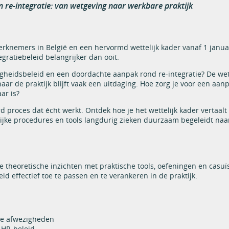
 re-integratie: van wetgeving naar werkbare praktijk
rknemers in België en een hervormd wettelijk kader vanaf 1 janua
egratiebeleid belangrijker dan ooit.
gheidsbeleid en een doordachte aanpak rond re-integratie? De we
aar de praktijk blijft vaak een uitdaging. Hoe zorg je voor een aan
ar is?
d proces dat écht werkt. Ontdek hoe je het wettelijk kader vertaalt
lijke procedures en tools langdurig zieken duurzaam begeleidt naa
 theoretische inzichten met praktische tools, oefeningen en casuïs
id effectief toe te passen en te verankeren in de praktijk.
ige afwezigheden
 HR-beleid