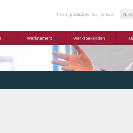
Searc
home
publicaties
faq
contact
s
Werknemers
Werkzoekenden
O
g