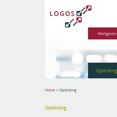
Werkgever
Opleidin
You are here
Home
> Opleiding
Opleiding