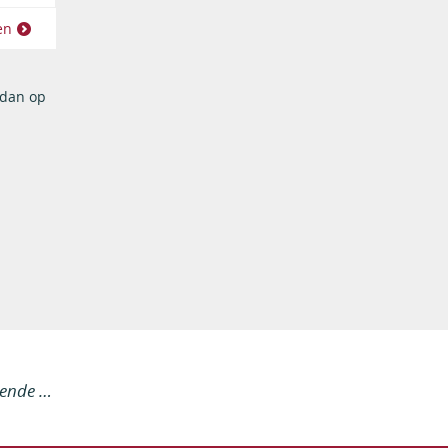
en
 dan op
lende …