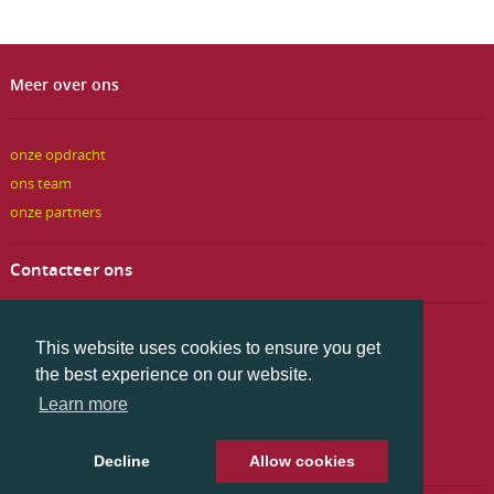
Meer over ons
onze opdracht
ons team
onze partners
Contacteer ons
LOGOS (Opleidingsfonds PC 226)
This website uses cookies to ensure you get
Postadres: Brouwersvliet 33 bus 7, 2000 Antwerpen
the best experience on our website.
Ingang bezoekers: Adriaan Brouwerstraat 24
Learn more
03 493 29 50
logos@logosinform.be
Decline
Allow cookies