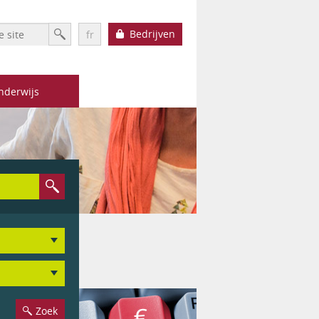
rm
Zoek
Bedrijven
fr
nderwijs