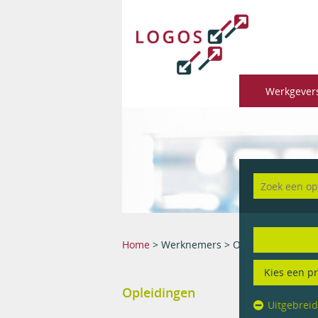
Werkgever
You are here
Home
>
Werknemers
> Opleidingen
Opleidingen
Uitgebrei