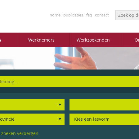
Search fo
home
publicaties
faq
contact
s
Werknemers
Werkzoekenden
O
d zoeken verbergen