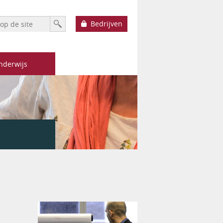
h form
Zoek
Bedrijven
nderwijs