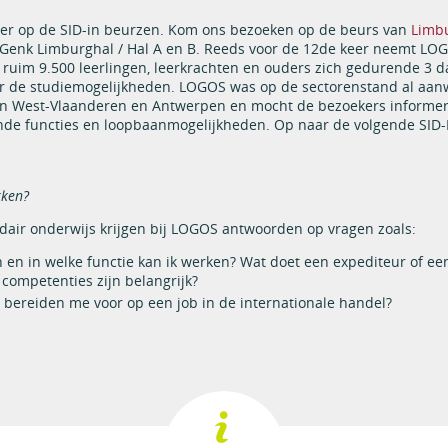
eer op de SID-in beurzen. Kom ons bezoeken op de beurs van
Limb
in Genk Limburghal / Hal A en B. Reeds voor de 12de keer neemt LO
r ruim 9.500 leerlingen, leerkrachten en ouders zich gedurende 3 
 de studiemogelijkheden. LOGOS was op de sectorenstand al aanw
en West-Vlaanderen en Antwerpen en mocht de bezoekers informer
lende functies en loopbaanmogelijkheden. Op naar de volgende SID-
kken?
ndair onderwijs krijgen bij LOGOS antwoorden op vragen zoals:
n en in welke functie kan ik werken? Wat doet een expediteur of ee
competenties zijn belangrijk?
 bereiden me voor op een job in de internationale handel?