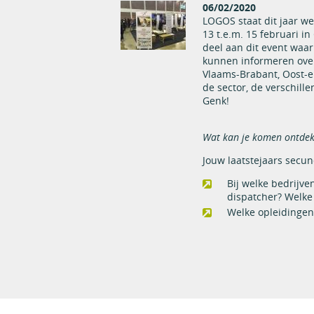
06/02/2020
LOGOS staat dit jaar w
13 t.e.m. 15 februari 
deel aan dit event waa
kunnen informeren over
Vlaams-Brabant, Oost-
de sector, de verschil
Genk!
Wat kan je komen ontde
Jouw laatstejaars secu
Bij welke bedrijve
dispatcher? Welke 
Welke opleidingen