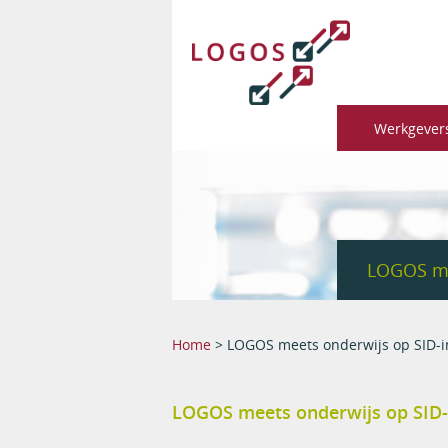
Werkgever
LOGOS me
You are here
Home
> LOGOS meets onderwijs op SID-
LOGOS meets onderwijs op SID