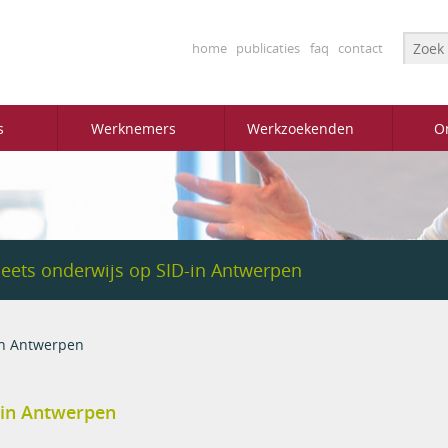
Searc
home
publicaties
faq
contact
s
Werknemers
Werkzoekenden
O
ets onderwijs op SID-in Antwerpen
in Antwerpen
-in Antwerpen