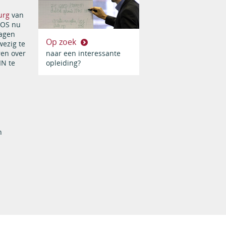
urg
van
GOS nu
dagen
Op zoek
ezig te
en over
naar een interessante
IN te
opleiding?
n