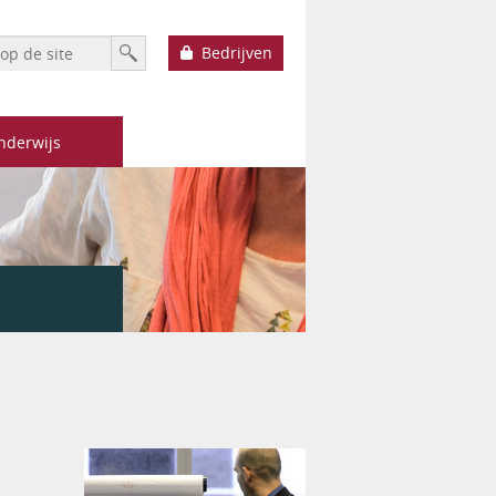
h form
Zoek
Bedrijven
nderwijs