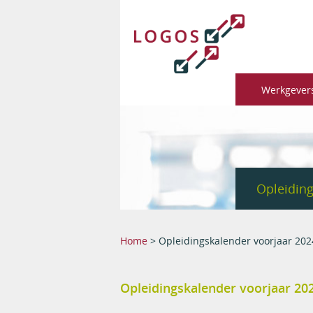
Werkgever
Opleiding
You are here
Home
> Opleidingskalender voorjaar 202
Opleidingskalender voorjaar 202