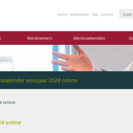
Searc
home
publicaties
faq
contact
s
Werknemers
Werkzoekenden
O
skalender voorjaar 2024 online
4 online
4 online