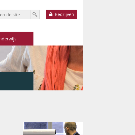
h form
Zoek
Bedrijven
nderwijs