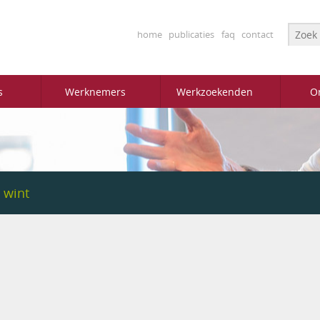
Searc
home
publicaties
faq
contact
s
Werknemers
Werkzoekenden
O
 wint