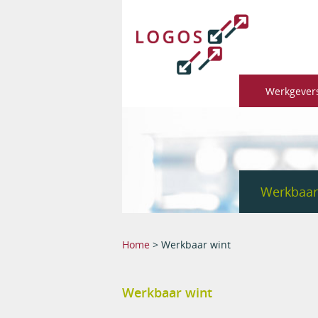
Werkgever
Werkbaar
You are here
Home
> Werkbaar wint
Werkbaar wint