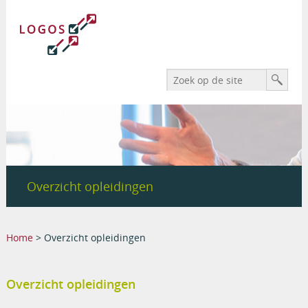
Search form
Zoek
Overzicht opleidingen
You are here
Home
> Overzicht opleidingen
Overzicht opleidingen