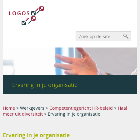
Search form
Zoek
Ervaring in je organisatie
You are here
Home
>
Werkgevers
>
Competentiegericht HR-beleid
>
Haal
meer uit diversiteit
> Ervaring in je organisatie
Ervaring in je organisatie