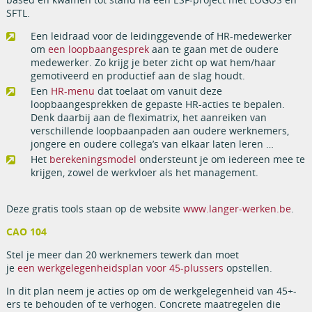
SFTL.
Een leidraad voor de leidinggevende of HR-medewerker
om
een loopbaangesprek
aan te gaan met de oudere
medewerker. Zo krijg je beter zicht op wat hem/haar
gemotiveerd en productief aan de slag houdt.
Een
HR-menu
dat toelaat om vanuit deze
loopbaangesprekken de gepaste HR-acties te bepalen.
Denk daarbij aan de fleximatrix, het aanreiken van
verschillende loopbaanpaden aan oudere werknemers,
jongere en oudere collega’s van elkaar laten leren …
Het
berekeningsmodel
ondersteunt je om iedereen mee te
krijgen, zowel de werkvloer als het management.
Deze gratis tools staan op de website
www.langer-werken.be
.
CAO 104
Stel je meer dan 20 werknemers tewerk dan moet
je
een werkgelegenheidsplan voor 45-plussers
opstellen.
In dit plan neem je acties op om de werkgelegenheid van 45+-
ers te behouden of te verhogen. Concrete maatregelen die