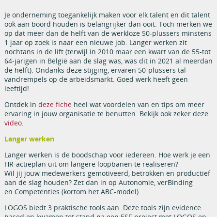
Je onderneming toegankelijk maken voor elk talent en dit talent
ook aan boord houden is belangrijker dan ooit. Toch merken we
op dat meer dan de helft van de werkloze 50-plussers minstens
1 jaar op zoek is naar een nieuwe job. Langer werken zit
nochtans in de lift (terwijl in 2010 maar een kwart van de 55-tot
64-jarigen in België aan de slag was, was dit in 2021 al meerdan
de helft). Ondanks deze stijging, ervaren 50-plussers tal
vandrempels op de arbeidsmarkt. Goed werk heeft geen
leeftijd!
Ontdek in
deze fiche
heel wat voordelen van en tips om meer
ervaring in jouw organisatie te benutten. Bekijk ook zeker deze
video
.
Langer werken
Langer werken is de boodschap voor iedereen. Hoe werk je een
HR-actieplan uit om langere loopbanen te realiseren?
Wil jij jouw medewerkers gemotiveerd, betrokken en productief
aan de slag houden? Zet dan in op Autonomie, verBinding
en Competenties (kortom het ABC-model).
LOGOS biedt 3 praktische tools aan. Deze tools zijn evidence
based en kwamen tot stand na een ESF-project met LOGOS en